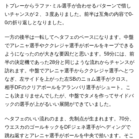
トプレーからラファ･ミル選手が合わせるパターンで惜し
いチャンスが２、３度ありました。前半は互角の内容で0-
0の折り返しとなりました。
一方の後半は一転してヘタフェのペースになります。中盤
でアレニャ選手やククレジャ選手がボールをキープできる
ようになったのが大きな要因だと思います。59分には、前
半の決定機であった28分と同じような流れからチャンスが
訪れます。中盤でアレニャ選手からククレジャ選手へとつ
なぎ、左サイドを上がった左SBのニョム選手がクロス。
相手DFのクリアボールをアランバリ選手がシュート。こ
こも決まりませんでしたが、中盤でタメを作ってサイドバ
ックの選手が上がるいい展開ができていました。
ヘタフェのいい流れのまま、先制点が生まれます。70分、
ウエスカのゴールキックをDFジェネ選手がヘディングで
跳ね返すとアレニャ選手がボールを中央で拾います。そこ