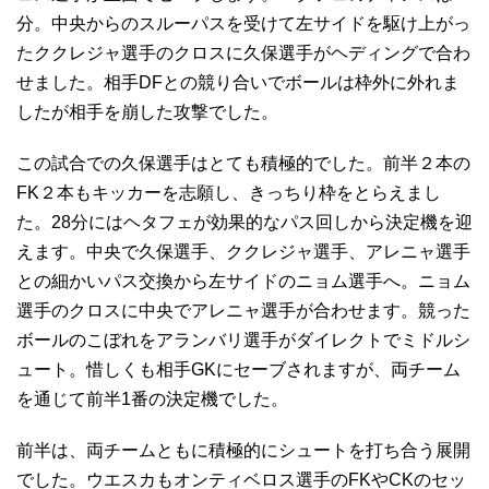
分。中央からのスルーパスを受けて左サイドを駆け上がっ
たククレジャ選手のクロスに久保選手がヘディングで合わ
せました。相手DFとの競り合いでボールは枠外に外れま
したが相手を崩した攻撃でした。
この試合での久保選手はとても積極的でした。前半２本の
FK２本もキッカーを志願し、きっちり枠をとらえまし
た。28分にはヘタフェが効果的なパス回しから決定機を迎
えます。中央で久保選手、ククレジャ選手、アレニャ選手
との細かいパス交換から左サイドのニョム選手へ。ニョム
選手のクロスに中央でアレニャ選手が合わせます。競った
ボールのこぼれをアランバリ選手がダイレクトでミドルシ
ュート。惜しくも相手GKにセーブされますが、両チーム
を通じて前半1番の決定機でした。
前半は、両チームともに積極的にシュートを打ち合う展開
でした。ウエスカもオンティベロス選手のFKやCKのセッ