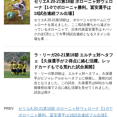
セリエA 20-21第18節 ボローニャ対ヴェロ
ーナ【1-0でボローニャ勝利。冨安選手は
18試合連続フル出場】
セリエA 20-21第18節は、ボローニャがホームにヴ
ェローナを迎えました。ここ8試合勝ちから遠ざか
っているボローニャで、日本代表冨安選手は４バッ
クの左CBとして今季18試合連続となるスタメン出
場を果 …
ラ・リーガ20-21第18節 エルチェ対ヘタフ
ェ 【久保選手が２得点に絡む活躍。レッ
ドカードもでる荒れた試合展開】
ラ・リーガ第18節は、エルチェ対ヘタフェ。久保選
手がビジャレアルからヘタフェに移籍し、最初の試
合となりました。この試合、久保選手は64分から移
籍後初出場で２点に絡む活躍を見せてくれました。
試合は両チ …
PREV
セリエA 20-21第18節 ボローニャ対ヴェローナ【1-0で
ボローニャ勝利。冨安選手は18試合連続フル出場】