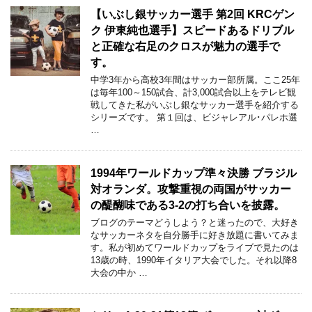
【いぶし銀サッカー選手 第2回 KRCゲン
ク 伊東純也選手】スピードあるドリブル
と正確な右足のクロスが魅力の選手で
す。
中学3年から高校3年間はサッカー部所属。ここ25年
は毎年100～150試合、計3,000試合以上をテレビ観
戦してきた私がいぶし銀なサッカー選手を紹介する
シリーズです。 第１回は、ビジャレアル･パレホ選
…
1994年ワールドカップ準々決勝 ブラジル
対オランダ。攻撃重視の両国がサッカー
の醍醐味である3-2の打ち合いを披露。
ブログのテーマどうしよう？と迷ったので、大好き
なサッカーネタを自分勝手に好き放題に書いてみま
す。私が初めてワールドカップをライブで見たのは
13歳の時、1990年イタリア大会でした。それ以降8
大会の中か …