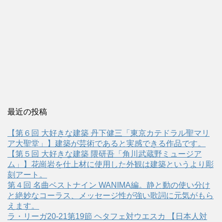
最近の投稿
【第６回 大好きな建築 丹下健三「東京カテドラル聖マリ
ア大聖堂」】建築が芸術であると実感できる作品です。
【第５回 大好きな建築 隈研吾「角川武蔵野ミュージア
ム」】花崗岩を仕上材に使用した外観は建築というより彫
刻アート。
第４回 名曲ベストナイン WANIMA編。静と動の使い分け
と絶妙なコーラス、メッセージ性が強い歌詞に元気がもら
えます。
ラ・リーガ20-21第19節 ヘタフェ対ウエスカ 【日本人対