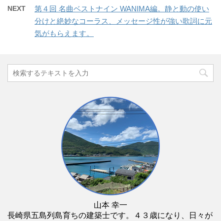
NEXT
第４回 名曲ベストナイン WANIMA編。静と動の使い
分けと絶妙なコーラス、メッセージ性が強い歌詞に元
気がもらえます。
山本 幸一
長崎県五島列島育ちの建築士です。４３歳になり、日々が