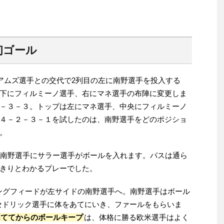
初ゴール
リアムズ選手との交代で2列目の左に南野選手を投入する
下にフィルミーノ選手、右にマネ選手の布陣に変更しま
－３－３。トップは左にマネ選手、中央にフィルミーノ
４－２－３－１を試したのは、南野選手をどのポジショ
。
た南野選手にサラー選手がボールを入れます。パスは通ら
きりとわかるプレーでした。
ロングフィードが左サイドの南野選手へ。南野選手はボール
セドリック選手に体をあてにいき、ファールをもらいま
あててからのボールキープ
は、体格に勝る欧米選手はよく