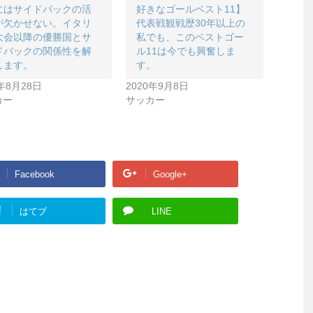
にはサイドバックの活
好きなゴールベスト11】
が欠かせない。イタリ
代表戦観戦歴30年以上の
大会以降の優勝国とサ
私でも、このベストゴー
ドバックの関係性を解
ル11は今でも興奮しま
します。
す。
0年8月28日
2020年9月8日
カー
サッカー
Facebook
Google+
!
はてブ
LINE