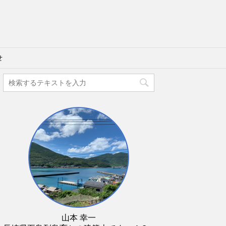
せ
山本 幸一