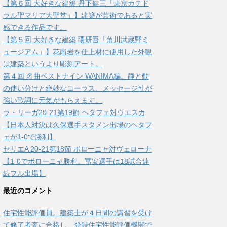
【第６回 大好きな建築 丹下健三「東京カテド
ラル聖マリア大聖堂」】建築が芸術であると実
感できる作品です。
【第５回 大好きな建築 隈研吾「角川武蔵野ミ
ュージアム」】花崗岩を仕上材に使用した外観
は建築というより彫刻アート。
第４回 名曲ベストナイン WANIMA編。静と動
の使い分けと絶妙なコーラス、メッセージ性が
強い歌詞に元気がもらえます。
ラ・リーガ20-21第19節 ヘタフェ対ウエスカ
【日本人対決は久保選手スタメン出場のヘタフ
ェが1-0で勝利】
セリエA 20-21第18節 ボローニャ対ヴェローナ
【1-0でボローニャ勝利。冨安選手は18試合連
続フル出場】
最近のコメント
住宅性能評価員。建築士が４日間の講習を受け
て修了考査に合格し、登録住宅性能評価機関で