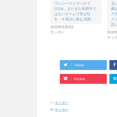
プレシーズンマッチで
る
1G1A。まだまだ本調子で
躍
はないチームで気を吐
ア
き、４得点に絡む活躍。
イ
説
2020年9月6日
サッカー
202
サッ
Twitter
B
Pocket
-
サッカー
-
サッカー